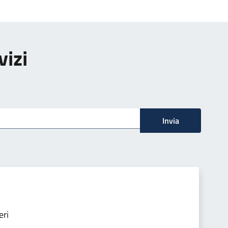
vizi
Invia
eri