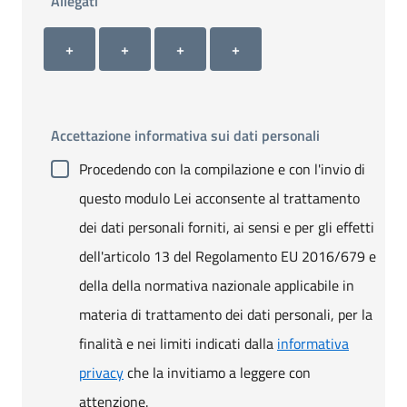
Allegati
Allegato 1
Allegato 2
Allegato 3
Allegato 4
+ Carica allegato 1
+ Carica allegato 2
+ Carica allegato 3
+ Carica allegato 4
+
+
+
+
Accettazione informativa sui dati personali
Procedendo con la compilazione e con l'invio di
questo modulo Lei acconsente al trattamento
dei dati personali forniti, ai sensi e per gli effetti
dell'articolo 13 del Regolamento EU 2016/679 e
della della normativa nazionale applicabile in
materia di trattamento dei dati personali, per la
finalità e nei limiti indicati dalla
informativa
privacy
che la invitiamo a leggere con
attenzione.