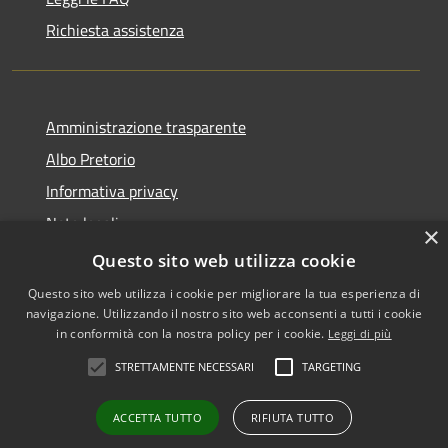
Richiesta assistenza
Amministrazione trasparente
Albo Pretorio
Informativa privacy
Note legali
×
Dichiarazione di accessibilità
Questo sito web utilizza cookie
Questo sito web utilizza i cookie per migliorare la tua esperienza di
navigazione. Utilizzando il nostro sito web acconsenti a tutti i cookie
in conformità con la nostra policy per i cookie.
Leggi di più
RSS
Copyright © 2026 • Comune di
STRETTAMENTE NECESSARI
TARGETING
Accessibilità
Falerone • Powered by
Privacy
Municipium
Accesso
•
ACCETTA TUTTO
RIFIUTA TUTTO
Cookie
redazione