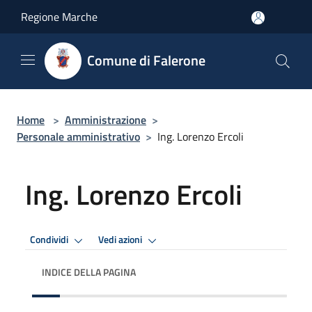
Salta al contenuto principale
Regione Marche
Comune di Falerone
Home
>
Amministrazione
>
Personale amministrativo
>
Ing. Lorenzo Ercoli
Ing. Lorenzo Ercoli
Condividi
Vedi azioni
INDICE DELLA PAGINA