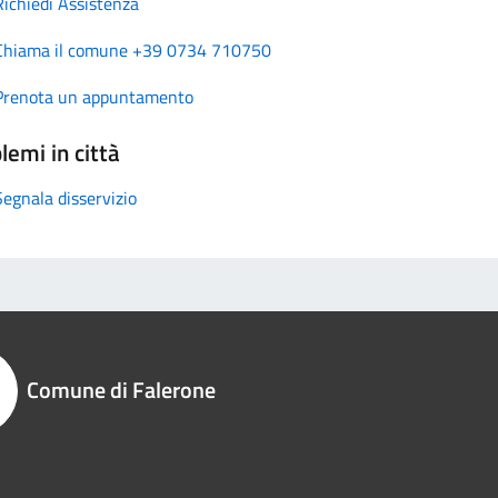
Richiedi Assistenza
Chiama il comune +39 0734 710750
Prenota un appuntamento
lemi in città
Segnala disservizio
Comune di Falerone