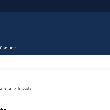
il Comune
omenti
>
Imposte