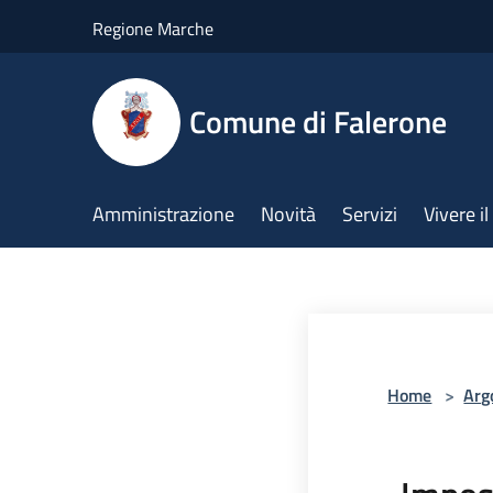
Salta al contenuto principale
Regione Marche
Comune di Falerone
Amministrazione
Novità
Servizi
Vivere 
Home
>
Arg