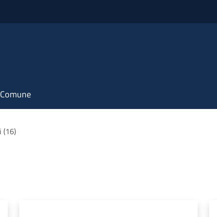
il Comune
i (16)