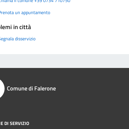
Chiama il comune +39 0734 710750
Prenota un appuntamento
lemi in città
Segnala disservizio
Comune di Falerone
E DI SERVIZIO